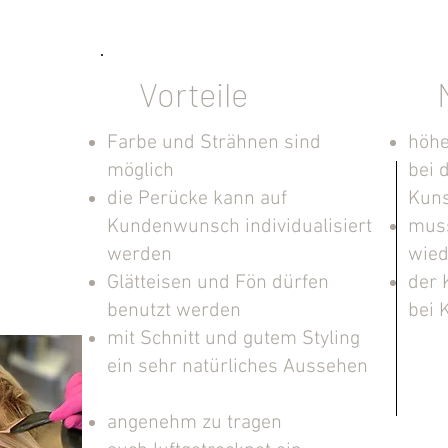
Vorteile
Farbe und Strähnen sind
höhe
möglich
bei 
die Perücke kann auf
Kuns
ücken
Kundenwunsch individualisiert
mus
assen
werden
wied
Glätteisen und Fön dürfen
der 
benutzt werden
bei
mit Schnitt und gutem Styling
ein sehr natürliches Aussehen
angenehm zu tragen