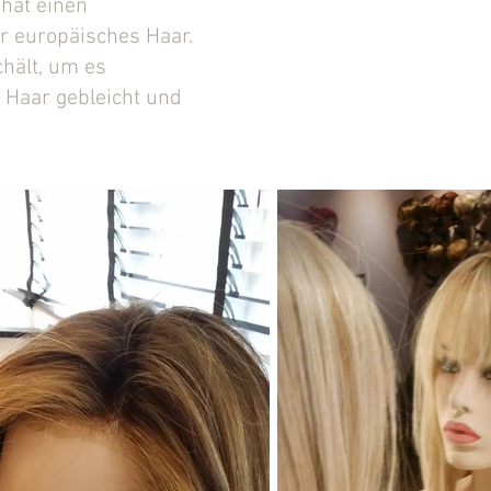
hat einen
er europäisches Haar.
hält, um es
 Haar gebleicht und