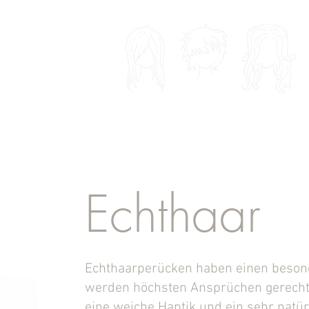
ZEN & ACCESSOIRES
MAKE UP
INFO
More
Echthaar
Echthaarperücken haben einen beson
werden höchsten Ansprüchen gerecht
eine weiche Haptik und ein sehr natü