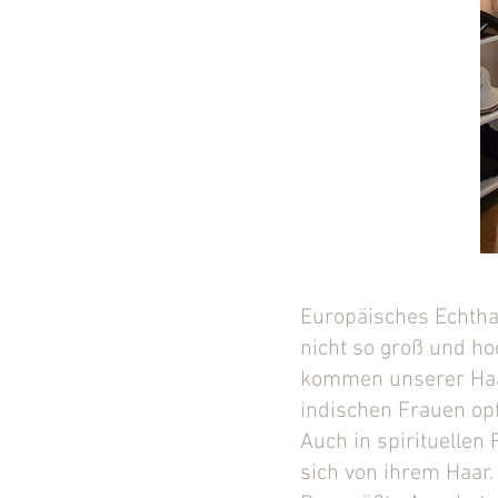
Europäisches Echtha
nicht so groß und ho
kommen unserer Haar
indischen Frauen opf
Auch in spirituellen
sich von ihrem Haar.