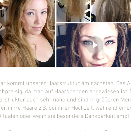
ar kommt unserer Haarstruktur am nächsten. Das An
chpreisig, da man auf Haarspenden angewiesen ist. 
struktur auch sehr nahe und sind in größeren Meng
ern ihre Haare z.B. bei ihrer Hochzeit, während eine
 Ritualen oder wenn sie besondere Dankbarkeit empf