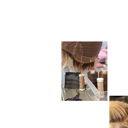
Per
anp
Perücken