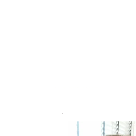
HOME
PERÜCKEN
MÜT
Chemotherapie - Ratgeber - Brustkrebs - Tagebuch - Mutmacher