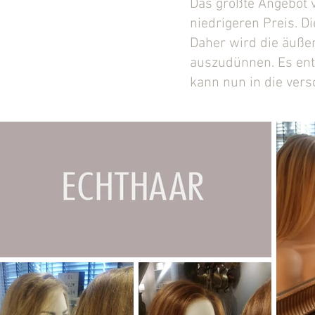
Das größte Angebot 
niedrigeren Preis. D
Daher wird die äuße
auszudünnen. Es ents
kann nun in die ver